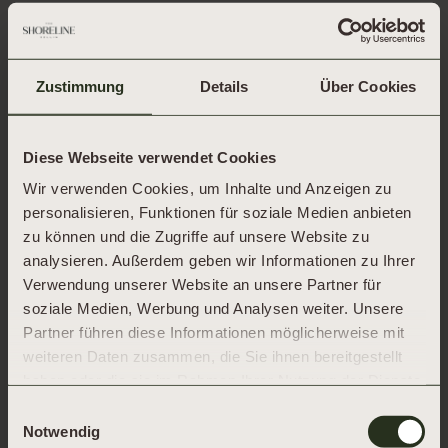
» KÜCHE
» NESPRESSO KAFFEEMASCHINE
» TV (IN JEDEM SCHLAF- UND
Zustimmung
Details
Über Cookies
WOHNZIMMER)
» TV STREAMING
Diese Webseite verwendet Cookies
» HAARTROCKNER
Wir verwenden Cookies, um Inhalte und Anzeigen zu
» SPA BAG MIT BADEMANTEL & SLIPPER
personalisieren, Funktionen für soziale Medien anbieten
» SAUNATÜCHER
zu können und die Zugriffe auf unsere Website zu
» KOSMETIKSPIEGEL (BELEUCHTET)
analysieren. Außerdem geben wir Informationen zu Ihrer
» SAFE
Verwendung unserer Website an unsere Partner für
soziale Medien, Werbung und Analysen weiter. Unsere
» WLAN
Partner führen diese Informationen möglicherweise mit
weiteren Daten zusammen, die Sie ihnen bereitgestellt
haben oder die sie im Rahmen Ihrer Nutzung der Dienste
gesammelt haben.
Einwilligungsauswahl
Notwendig